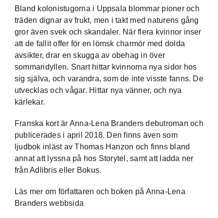
Bland kolonistugorna i Uppsala blommar pioner och
träden dignar av frukt, men i takt med naturens gång
gror även svek och skandaler. När flera kvinnor inser
att de fallit offer för en lömsk charmör med dolda
avsikter, drar en skugga av obehag in över
sommaridyllen. Snart hittar kvinnorna nya sidor hos
sig själva, och varandra, som de inte visste fanns. De
utvecklas och vågar. Hittar nya vänner, och nya
kärlekar.
Franska kort är
Anna-Lena Branders
debutroman och
publicerades i april 2018. Den finns även som
ljudbok inläst av Thomas Hanzon och finns bland
annat att lyssna på hos
Storytel
, samt att ladda ner
från Adlibris eller Bokus.
Läs mer om författaren och boken på
Anna-Lena
Branders webbsida