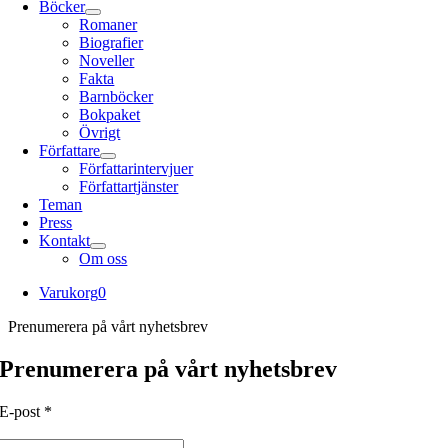
Böcker
Romaner
Biografier
Noveller
Fakta
Barnböcker
Bokpaket
Övrigt
Författare
Författarintervjuer
Författartjänster
Teman
Press
Kontakt
Om oss
Varukorg
0
Prenumerera på vårt nyhetsbrev
Prenumerera på vårt nyhetsbrev
E-post
*