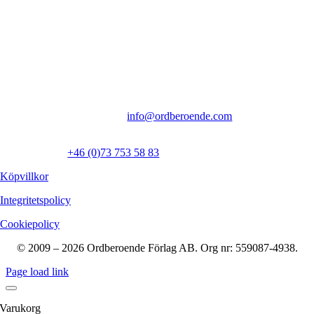
Kontakt
Ordberoende Förlag AB
Inedalsgatan 9f
112 32 Stockholm
Vi föredrar kontakt via mejl:
info@ordberoende.com
Presskontakt:
Ewa Åkerlind:
+46 (0)73 753 58 83
Köpvillkor
Integritetspolicy
Cookiepolicy
© 2009 – 2026 Ordberoende Förlag AB. Org nr: 559087-4938.
Page load link
Varukorg