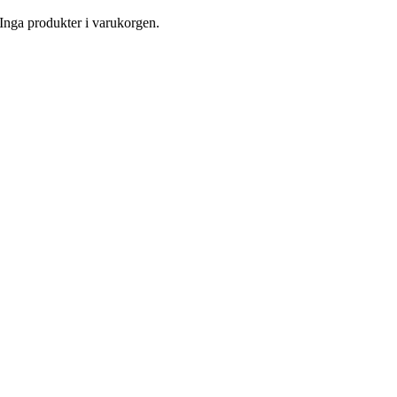
Inga produkter i varukorgen.
Till
toppen