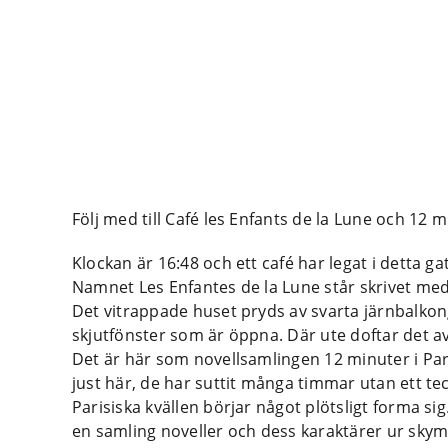
Följ med till Café les Enfants de la Lune och 12 mi
Klockan är 16:48 och ett café har legat i detta g
Namnet Les Enfantes de la Lune står skrivet med
Det vitrappade huset pryds av svarta järnbalkon
skjutfönster som är öppna. Där ute doftar det a
Det är här som novellsamlingen 12 minuter i Pari
just här, de har suttit många timmar utan ett te
Parisiska kvällen börjar något plötsligt forma si
en samling noveller och dess karaktärer ur skymn