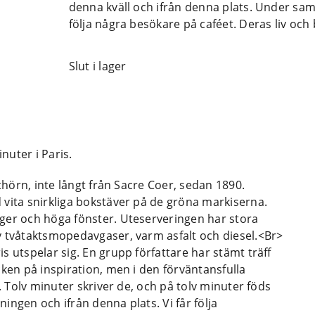
denna kväll och ifrån denna plats. Under sam
följa några besökare på caféet. Deras liv och
Slut i lager
nuter i Paris.
athörn, inte långt från Sacre Coer, sedan 1890.
 vita snirkliga bokstäver på de gröna markiserna.
ger och höga fönster. Uteserveringen har stora
v tvåtaktsmopedavgaser, varm asfalt och diesel.<Br>
s utspelar sig. En grupp författare har stämt träff
cken på inspiration, men i den förväntansfulla
g. Tolv minuter skriver de, och på tolv minuter föds
ingen och ifrån denna plats. Vi får följa