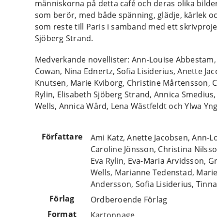
människorna på detta café och deras olika bild
som berör, med både spänning, glädje, kärlek oc
som reste till Paris i samband med ett skrivproj
Sjöberg Strand.
Medverkande novellister: Ann-Louise Abbestam, 
Cowan, Nina Ednertz, Sofia Lisiderius, Anette Jac
Knutsen, Marie Kviborg, Christine Mårtensson, C
Rylin, Elisabeth Sjöberg Strand, Annica Smedius
Wells, Annica Wård, Lena Wästfeldt och Ylwa Yn
Författare
Ami Katz, Anette Jacobsen, Ann-
Caroline Jönsson, Christina Nilss
Eva Rylin, Eva-Maria Arvidsson, G
Wells, Marianne Tedenstad, Marie 
Andersson, Sofia Lisiderius, Tinn
Förlag
Ordberoende Förlag
Format
Kartonnage