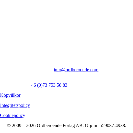
Böckerna finns just nu att köpa eller beställa i bokhandeln.
Kontakt
Ordberoende Förlag AB
Inedalsgatan 9f
112 32 Stockholm
Vi föredrar kontakt via mejl:
info@ordberoende.com
Presskontakt:
Ewa Åkerlind:
+46 (0)73 753 58 83
Köpvillkor
Integritetspolicy
Cookiepolicy
© 2009 – 2026 Ordberoende Förlag AB. Org nr: 559087-4938.