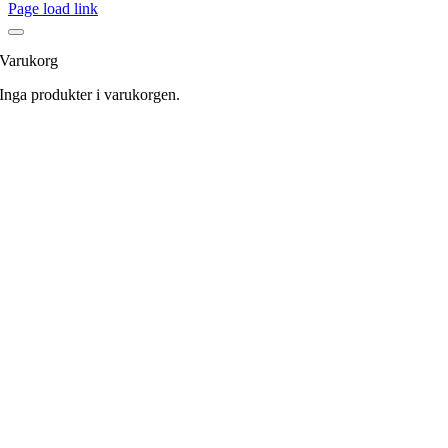
Page load link
Varukorg
Inga produkter i varukorgen.
Till
toppen