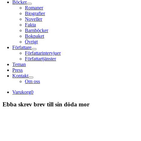
Böcker
Romaner
Biografier
Noveller
Fakta
Barnböcker
Bokpaket
Övrigt
Författare
Författarintervjuer
Författartjänster
Teman
Press
Kontakt
Om oss
Varukorg
0
Ebba skrev brev till sin döda mor