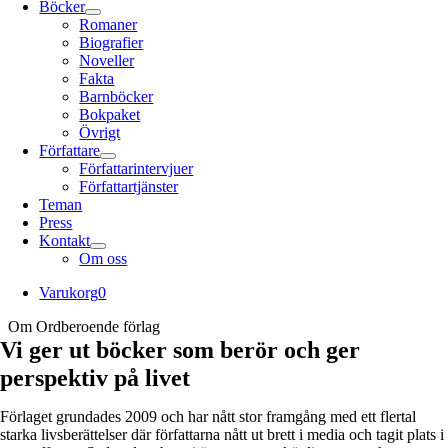
Böcker
Romaner
Biografier
Noveller
Fakta
Barnböcker
Bokpaket
Övrigt
Författare
Författarintervjuer
Författartjänster
Teman
Press
Kontakt
Om oss
Varukorg
0
Om Ordberoende förlag
Vi ger ut böcker som berör och ger
perspektiv på livet
Förlaget grundades 2009 och har nått stor framgång med ett flertal
starka livsberättelser där författarna nått ut brett i media och tagit plats i