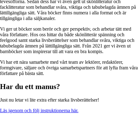
tevesofforna. Sedan dess har vi även gett ut skönlitteratur och
facklitteratur som behandlar svåra, viktiga och tabubelagda ämnen på
lättillgängliga sätt. Våra böcker finns numera i alla format och är
tillgängliga i alla säljkanaler.
Vi ger ut böcker som berör och ger perspektiv, och arbetar tätt med
våra författare. Hos oss hittar du både skönlitterär spänning och
feelgood samt starka livsberättelser som behandlar svåra, viktiga och
tabubelagda ämnen på lättillgängliga sätt. Från 2021 ger vi även ut
barnböcker som inspirerar till att vara en bra kompis.
Vi har ett nära samarbete med vårt team av lektörer, redaktörer,
formgivare, säljare och övriga samarbetspartners för att lyfta fram våra
författare på bästa sätt.
Har du ett manus?
Just nu letar vi lite extra efter starka livsberättelser!
Läs igenom och följ instruktionerna här.