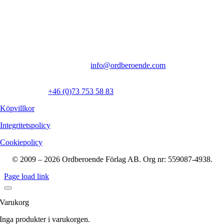
Kontakt
Ordberoende Förlag AB
Inedalsgatan 9f
112 32 Stockholm
Vi föredrar kontakt via mejl:
info@ordberoende.com
Presskontakt:
Ewa Åkerlind:
+46 (0)73 753 58 83
Köpvillkor
Integritetspolicy
Cookiepolicy
© 2009 – 2026 Ordberoende Förlag AB. Org nr: 559087-4938.
Page load link
Varukorg
Inga produkter i varukorgen.