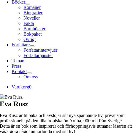
Böcker
Romaner
Biografier
Noveller
Fakta
Barnböcker
Bokpaket
Övrigt
Författare
Författarintervjuer
Författartjänster
Teman
Press
Kontakt
Om oss
Varukorg
0
Eva Rusz
Eva Rusz är tillbaka och avslöjar sitt nya spännande liv, privat som
professionellt på den lilla tropiska ön Aruba, 900 mil från Sverige.
Detta är en bok som inspirerar och förhoppningsvis utmanar läsaren att
våga göra något annorlunda med sitt liv!