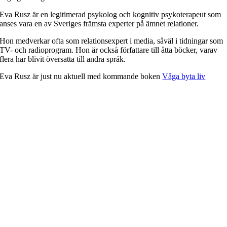
Eva Rusz är en legitimerad psykolog och kognitiv psykoterapeut som
anses vara en av Sveriges främsta experter på ämnet relationer.
Hon medverkar ofta som relationsexpert i media, såväl i tidningar som
TV- och radioprogram. Hon är också författare till åtta böcker, varav
flera har blivit översatta till andra språk.
Eva Rusz är just nu aktuell med kommande boken
Våga byta liv
Om Ordberoende Förlag
Vi ger ut böcker som berör och ger perspektiv, och arbetar tätt med
våra författare. Hos oss hittar du både skönlitterär spänning och
feelgood samt starka livsberättelser som behandlar svåra, viktiga och
tabubelagda ämnen på lättillgängliga sätt.
Var kan du köpa våra böcker
Böckerna finns just nu att köpa eller beställa i bokhandeln.