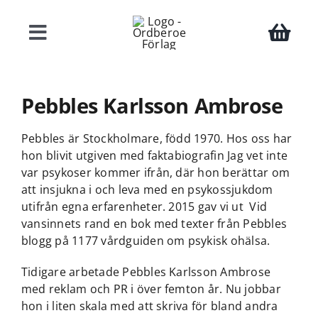
Fortsätt
till
Toggle
innehållet
Navigation
Böcker
Pebbles Karlsson Ambrose
Författare
Pebbles är Stockholmare, född 1970. Hos oss har
hon blivit utgiven med faktabiografin
Jag vet inte
var psykoser kommer ifrån,
där hon berättar om
Teman
att insjukna i och leva med en psykossjukdom
utifrån egna erfarenheter. 2015 gav vi ut
Vid
vansinnets rand
en bok med texter från Pebbles
Press
blogg på 1177 vårdguiden om psykisk ohälsa.
Tidigare arbetade Pebbles Karlsson Ambrose
Kontakt
med reklam och PR i över femton år. Nu jobbar
hon i liten skala med att skriva för bland andra