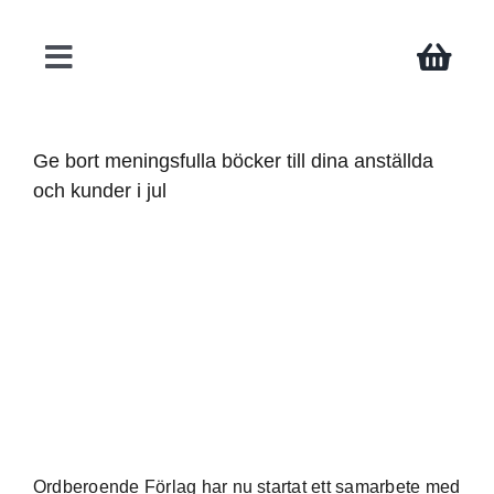
Fortsätt
till
innehållet
Toggle
Navigation
Böcker
Ge bort meningsfulla böcker till dina anställda
och kunder i jul
Författare
Teman
Press
Kontakt
Ordberoende Förlag har nu startat ett samarbete med