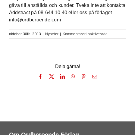
gåva till anställda och kunder. Tveka inte att kontakta
Addstract på 08-644 10 40 eller oss på förlaget
info@ordberoende.com
för
oktober 30th, 2013
|
Nyheter
|
Kommentarer inaktiverade
Ge
bort
meningsfulla
böcker
till
Dela gärna!
dina
anställda
Facebook
X
LinkedIn
WhatsApp
Pinterest
E-
och
post
kunder
i
jul
Om Ordberoende Förlag