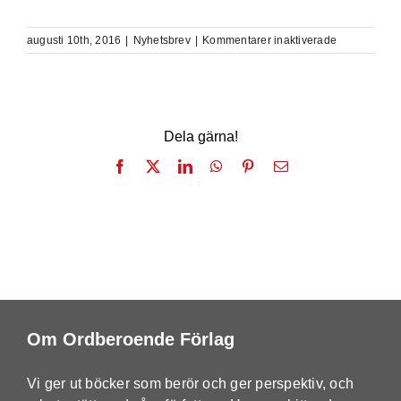
för
augusti 10th, 2016
|
Nyhetsbrev
|
Kommentarer inaktiverade
Högsommarl
Dela gärna!
Facebook
X
LinkedIn
WhatsApp
Pinterest
E-
post
Om Ordberoende Förlag
Vi ger ut böcker som berör och ger perspektiv, och