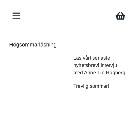
Fortsätt
till
innehållet
Toggle
Navigation
Böcker
Högsommarläsning
Läs vårt senaste
Författare
nyhetsbrev
! Intervju
med Anne-Lie Högberg
Teman
Trevlig sommar!
Press
Kontakt