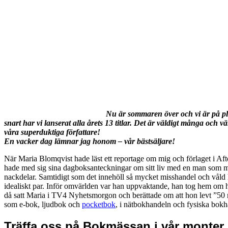
Nu är sommaren över och vi är på pla
snart har vi lanserat alla årets 13 titlar. Det är väldigt många och vä
våra superduktiga författare!
En vacker dag lämnar jag honom – vår bästsäljare!
När Maria Blomqvist hade läst ett reportage om mig och förlaget i Aft
hade med sig sina dagboksanteckningar om sitt liv med en man som mi
nackdelar. Samtidigt som det innehöll så mycket misshandel och våld ha
idealiskt par. Inför omvärlden var han uppvaktande, han tog hem om h
då satt Maria i TV4 Nyhetsmorgon och berättade om att hon levt ”50 n
som e-bok, ljudbok och
pocketbok
, i nätbokhandeln och fysiska bokh
Träffa oss på Bokmässan i vår monter