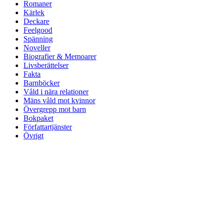
Romaner
Kärlek
Deckare
Feelgood
Spänning
Noveller
Biografier & Memoarer
Livsberättelser
Fakta
Barnböcker
Våld i nära relationer
Mäns våld mot kvinnor
Övergrepp mot barn
Bokpaket
Författartjänster
Övrigt
Om Ordberoende Förlag
Vi ger ut böcker som berör och ger perspektiv, och arbetar tätt med
våra författare. Hos oss hittar du både skönlitterär spänning och
feelgood samt starka livsberättelser som behandlar svåra, viktiga och
tabubelagda ämnen på lättillgängliga sätt.