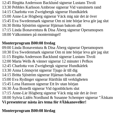
12:45 Birgitta Andersson Backlund signerar Lustans Tivoli
13:30 Pebbles Karlsson Ambrose signerar Vid vansinnets rand
14:15 Charlotta von Zweigbergk signerar Hundkärlek
15:00 Anne-Lie Högberg signerar Väck mig när det är över
15:45 Eva Swedenmark signerar Om ni inte börjar leva gör jag slut
16:30 Britta Sjöström signerar Hjärnan bakom allt
17:15 Linda Bonaventura & Disa Åberg signerar Operamopsen
18:00 Välkommen på montermingel!
Monterprogram B00:08 fredag
09:00 Linda Bonaventura & Disa Åberg signerar Operamopsen
10:30 Eva Swedenmark signerar Om ni inte börjar leva gör jag slut
11:15 Birgitta Andersson Backlund signerar Lustans Tivoli
12:00 Maria Wells & vänner signerar 12 minuter i Pefkos
12:45 Charlotta von Zweigbergk signerar Hundkärlek
13:30 Anna Lönnqvist signerar Tjugo år till dig
14:15 Britta Sjöström signerar Hjärnan bakom allt
15:00 Eva Rydinger signerar Härifrån till verkligheten
15:45 Lena Hansson signerar Ett liv utan början
16:30 Åsa Bonelli signerar Vid ögonblickets slut
17:15 Anne-Lie Högberg signerar Väck mig när det är över
18:00 Sylvia Lidén Nordlund & Susanne Schemper signerar ”Älskano
Vi presenterar nästa års tema för #Älskanoveller!
Monterprogram B00:08 lördag