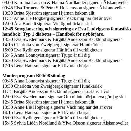
09:00 Karolina Larsson & Hanna Nordlander signerar Älskanoveller
09:45 Elsa Tormena & Petra S Holstensson signerar Älskanoveller
10:30 Britta Sjöström signerar Hjärnan bakom allt
11:15 Anne-Lie Högberg signerar Väck mig när det är över
12:00 Åsa Bonelli signerar Vid ögonblickets slut
12:45 Smyglansering och signering av Eva Ludvigsens fantastisk
handbok: Typ 1 diabetes – Handbok för nybörjare.
13:30 Eva Swedenmark & Birgitta Andersson Backlund signerar
14:15 Charlotta von Zweigbergk signerar Hundkärlek
15:00 Eva Rydinger signerar Härifrån till verkligheten
15:45 Anna Lönnqvist signerar Tjugo år till dig
16:30 Eva Swedenmark & Birgitta Andersson Backlund signerar
17:15 Lena Hansson signerar Ett liv utan början
Monterprogram B00:08 söndag
09:45 Anna Lönnqvist signerar Tjugo år till dig
10:30 Charlotta von Zweigbergk signerar Hundkärlek
11:15 Birgitta Andersson Backlund signerar Lustans Tivoli
12:00 Eva Swedenmark signerar Om ni inte börjar leva gör jag slut
12:45 Britta Sjöström signerar Hjärnan bakom allt
13:30 Anne-Lie Högberg signerar Väck mig när det är över
14:15 Lena Hansson signerar Ett liv utan början
15:00 Eva Rydinger signerar Härifrån till verkligheten
15:45 Sylvia Lidén Nordlund & Ylva Olsson signerar Älskanoveller