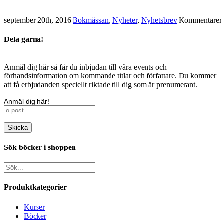
september 20th, 2016
|
Bokmässan
,
Nyheter
,
Nyhetsbrev
|
Kommentarer 
Dela gärna!
Facebook
X
LinkedIn
WhatsApp
Pinterest
E-
Anmäl dig här så får du inbjudan till våra events och
post
förhandsinformation om kommande titlar och författare. Du kommer
att få erbjudanden speciellt riktade till dig som är prenumerant.
Anmäl dig här!
Sök böcker i shoppen
Produktkategorier
Kurser
Böcker