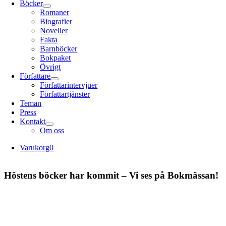
Böcker
Romaner
Biografier
Noveller
Fakta
Barnböcker
Bokpaket
Övrigt
Författare
Författarintervjuer
Författartjänster
Teman
Press
Kontakt
Om oss
Varukorg
0
Höstens böcker har kommit – Vi ses på Bokmässan!