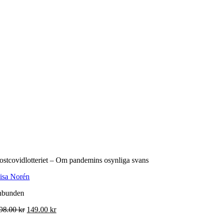
ostcovidlotteriet – Om pandemins osynliga svans
isa Norén
nbunden
Det
Det
98.00
kr
149.00
kr