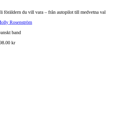
li föräldern du vill vara – från autopilot till medvetna val
olly Rosenström
anskt band
98.00
kr