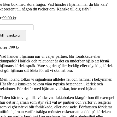
r liten bok med stora frågor. Vad händer i hjärnan när du blir kär?
t present till någon du tycker om. Kanske till dig själv?
Det
Det
r
99.00
kr
ursprungliga
nuvarande
priset
priset
var:
är:
till i varukorg
189.00 kr.
99.00 kr.
 över 299 kr
Vad händer i hjärnan när vi väljer partner, blir förälskade eller
dumpade? I kärlek och relationer är det en underbar hjälp att förstå
hjärnans kärleksspråk. Vare sig det gäller lycklig eller olycklig kärlek
så gör hjärnan sitt bästa för att vi ska må bra.
Men, ibland tolkar vi signalerna alldeles fel och hamnar i bekymmer.
Här får du kunskap bakom våra typiska beteenden i kärlek och
relationer. För det är med hjärnan vi älskar, inte med hjärtat.
”I den här trevliga lilla välskrivna faktaboken klargör hon till exempel
hur det är hjärnan som styr vårt val av partner och varför vi reagerar
som vi gör när vi blir förälskade, eller avvisade. Författaren förklarar
utifrån hjärnan varför tråkiga mönster riskerar att ta död på kärleken
och om varför beröring kan upplevas helt olika obehagligt eller