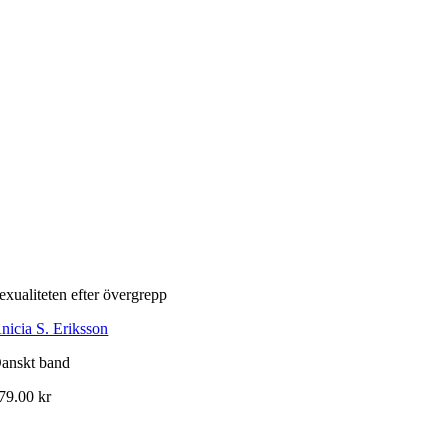
exualiteten efter övergrepp
nicia S. Eriksson
anskt band
79.00
kr
Om Ordberoende Förlag