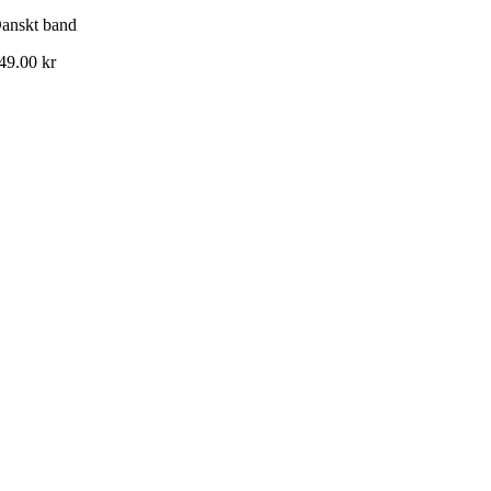
anskt band
49.00
kr