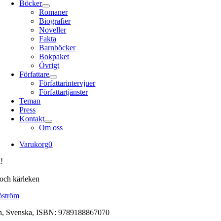
Böcker
Romaner
Biografier
Noveller
Fakta
Barnböcker
Bokpaket
Övrigt
Författare
Författarintervjuer
Författartjänster
Teman
Press
Kontakt
Om oss
Varukorg
0
!
och kärleken
jöström
n, Svenska, ISBN: 9789188867070