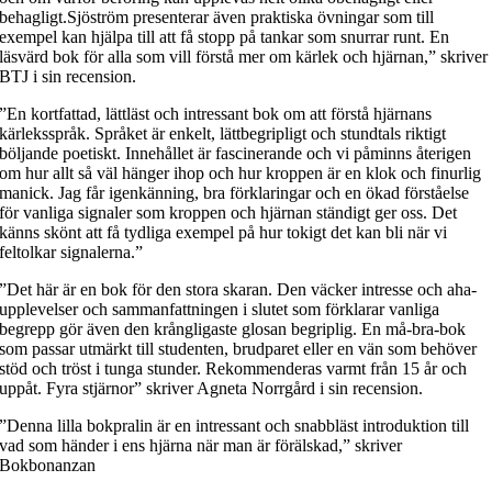
behagligt.Sjöström presenterar även praktiska övningar som till
exempel kan hjälpa till att få stopp på tankar som snurrar runt. En
läsvärd bok för alla som vill förstå mer om kärlek och hjärnan,” skriver
BTJ i sin recension.
”En kortfattad, lättläst och intressant bok om att förstå hjärnans
kärleksspråk. Språket är enkelt, lättbegripligt och stundtals riktigt
böljande poetiskt. Innehållet är fascinerande och vi påminns återigen
om hur allt så väl hänger ihop och hur kroppen är en klok och finurlig
manick. Jag får igenkänning, bra förklaringar och en ökad förståelse
för vanliga signaler som kroppen och hjärnan ständigt ger oss. Det
känns skönt att få tydliga exempel på hur tokigt det kan bli när vi
feltolkar signalerna.”
”Det här är en bok för den stora skaran. Den väcker intresse och aha-
upplevelser och sammanfattningen i slutet som förklarar vanliga
begrepp gör även den krångligaste glosan begriplig. En må-bra-bok
som passar utmärkt till studenten, brudparet eller en vän som behöver
stöd och tröst i tunga stunder. Rekommenderas varmt från 15 år och
uppåt. Fyra stjärnor” skriver Agneta Norrgård i sin recension.
”Denna lilla bokpralin är en intressant och snabbläst introduktion till
vad som händer i ens hjärna när man är förälskad,” skriver
Bokbonanzan