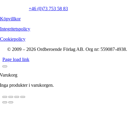
Presskontakt:
Ewa Åkerlind:
+46 (0)73 753 58 83
Köpvillkor
Integritetspolicy
Cookiepolicy
© 2009 – 2026 Ordberoende Förlag AB. Org nr: 559087-4938.
Page load link
Varukorg
Inga produkter i varukorgen.
Till
toppen