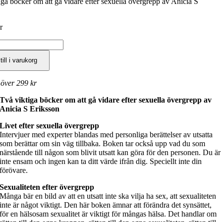
iga böcker om att gå vidare efter sexuella övergrepp av Anicia S
r
en
till i varukorg
/Livet
 över 299 kr
Två viktiga böcker om att gå vidare efter sexuella övergrepp av
Anicia S Eriksson
Livet efter sexuella övergrepp
Intervjuer med experter blandas med personliga berättelser av utsatta
som berättar om sin väg tillbaka. Boken tar också upp vad du som
närstående till någon som blivit utsatt kan göra för den personen. Du är
inte ensam och ingen kan ta ditt värde ifrån dig. Speciellt inte din
förövare.
Sexualiteten efter övergrepp
Många bär en bild av att en utsatt inte ska vilja ha sex, att sexualiteten
inte är något viktigt. Den här boken ämnar att förändra det synsättet,
för en hälsosam sexualitet är viktigt för mångas hälsa. Det handlar om