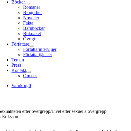
Böcker
Romaner
Biografier
Noveller
Fakta
Barnböcker
Bokpaket
Övrigt
Författare
Författarintervjuer
Författartjänster
Teman
Press
Kontakt
Om oss
Varukorg
0
Sexualiteten efter övergrepp/Livet efter sexuella övergrepp
. Eriksson