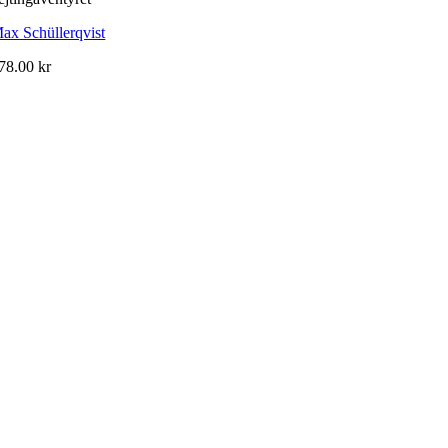
ax Schüllerqvist
78.00
kr