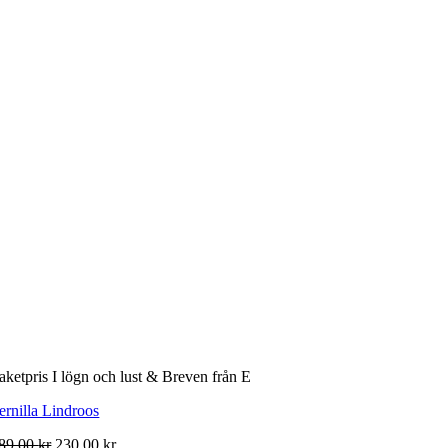
aketpris I lögn och lust & Breven från E
ernilla Lindroos
Det
Det
89.00
kr
230.00
kr