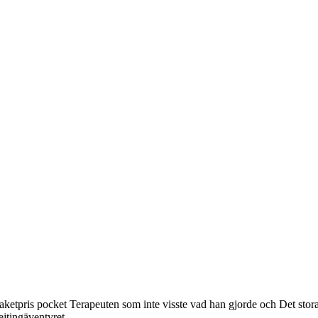
aketpris pocket Terapeuten som inte visste vad han gjorde och Det stor
ejtingäventyret