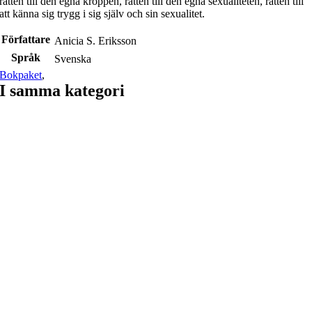
rätten till den egna kroppen, rätten till den egna sexualiteten, rätten till
att känna sig trygg i sig själv och sin sexualitet.
Författare
Anicia S. Eriksson
Språk
Svenska
Bokpaket
,
I samma kategori