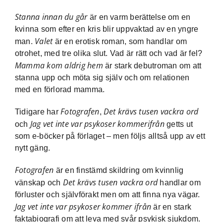
Stanna innan du går
är en varm berättelse om en
kvinna som efter en kris blir uppvaktad av en yngre
Valet
man.
är en erotisk roman, som handlar om
otrohet, med tre olika slut. Vad är rätt och vad är fel?
Mamma kom aldrig hem
är stark debutroman om att
stanna upp och möta sig själv och om relationen
med en förlorad mamma.
Fotografen
Det krävs tusen vackra ord
Tidigare har
,
Jag vet inte var psykoser kommer
ifrån
och
getts ut
som e-böcker på förlaget – men följs alltså upp av ett
nytt gäng.
Fotografen
är en finstämd skildring om kvinnlig
Det krävs tusen vackra ord
vänskap och
handlar om
förluster och självförakt men om att finna nya vägar.
Jag vet inte var psykoser kommer ifrån
är en stark
faktabiografi om att leva med svår psykisk sjukdom.