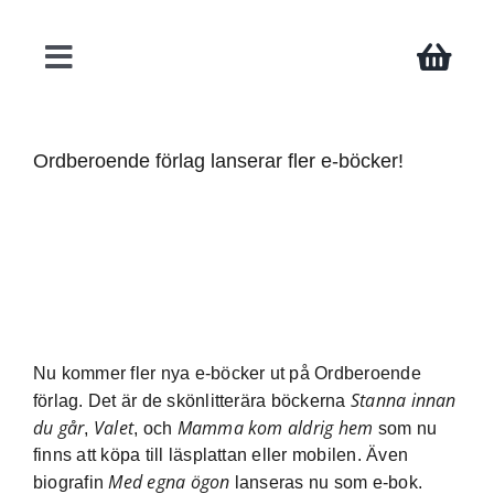
Fortsätt
till
innehållet
Toggle
Navigation
Böcker
Ordberoende förlag lanserar fler e-böcker!
Författare
Teman
Press
Nu kommer fler nya e-böcker ut på Ordberoende
Stanna innan
förlag. Det är de skönlitterära böckerna
du går
Valet
Mamma kom aldrig hem
,
, och
som nu
Kontakt
finns att köpa till läsplattan eller mobilen. Även
Med egna ögon
biografin
lanseras nu som e-bok.