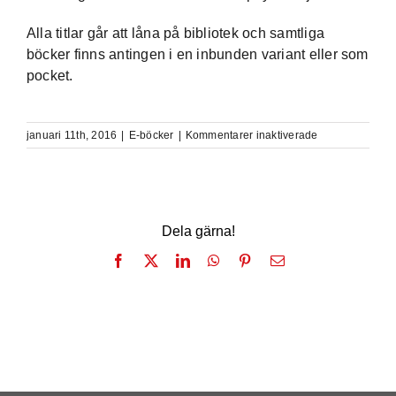
Alla titlar går att låna på bibliotek och samtliga
böcker finns antingen i en inbunden variant eller som
pocket.
för
januari 11th, 2016
|
E-böcker
|
Kommentarer inaktiverade
Ordberoende
förlag
lanserar
fler
e-
Dela gärna!
böcker!
Facebook
X
LinkedIn
WhatsApp
Pinterest
E-
post