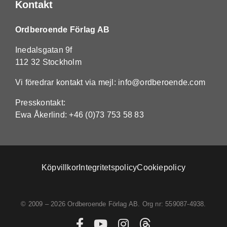
Kontakt
Ordberoende Förlag AB
Inedalsgatan 9f
112 32 Stockholm
Vi föredrar kontakt via mejl:
info@ordberoende.com
Presskontakt:
Ewa Åkerlind:
+46 (0)73 753 58 83
Köpvillkor
Integritetspolicy
Cookiepolicy
© 2009 – 2026 Ordberoende Förlag AB. Org nr: 559087-4938.