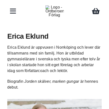
Fortsätt
till
Toggle
innehållet
Navigation
Böcker
Erica Eklund
Författare
Erica Eklund är uppvuxen i Norrköping och lever där
tillsammans med sin familj. Hon är utbildad
gymnasielärare i svenska och tyska men efter tolv år
Teman
i skolan startade hon sitt eget företag och arbetar
idag som författarcoach och lektör.
Press
Biografin
Jorden skälver, marken gungar
är hennes
debut.
Kontakt