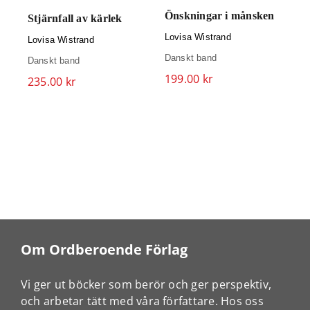
K
Önskningar i månsken
Stjärnfall av kärlek
L
Lovisa Wistrand
Lovisa Wistrand
I
Danskt band
Danskt band
1
199.00
kr
235.00
kr
Om Ordberoende Förlag
Vi ger ut böcker som berör och ger perspektiv,
och arbetar tätt med våra författare. Hos oss