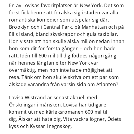
En av Lovisas favoritplatser är New York. Det som
först fick henne att förälska sig i staden var alla
romantiska komedier som utspelar sig där. I
Brooklyn och i Central Park, på Manhattan och på
Ellis Island, bland skyskrapor och gula taxibilar.
Hon visste att hon skulle älska miljön redan innan
hon kom dit för första gången – och hon hade
rätt. Idén till 600 mil till dig föddes någon gång
när hennes längtan efter New York var
övermäktig, men hon inte hade möjlighet att
resa. Tänk om hon skulle skriva om ett par som
älskade varandra från varsin sida om Atlanten?
Lovisa Wistrand är senast aktuell med
Önskningar i månsken
. Lovisa har tidigare
kommit ut med kärleksromanen
600 mil till
dig,
Älskar att hata dig,
Vita vackra lögner,
Ödets
kyss
och
Kyssar i regnskog
.