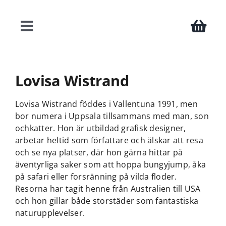
Fortsätt
till
innehållet
Toggle
Navigation
Böcker
Lovisa Wistrand
Författare
Lovisa Wistrand föddes i Vallentuna 1991, men
bor numera i Uppsala tillsammans med man, son
ochkatter. Hon är utbildad grafisk designer,
Teman
arbetar heltid som författare och älskar att resa
och se nya platser, där hon gärna hittar på
äventyrliga saker som att hoppa bungyjump, åka
Press
på safari eller forsränning på vilda floder.
Resorna har tagit henne från Australien till USA
Kontakt
och hon gillar både storstäder som fantastiska
naturupplevelser.