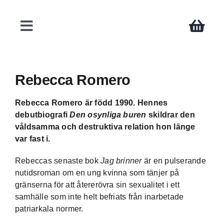
Fortsätt
till
innehållet
Toggle
Navigation
Böcker
Rebecca Romero
Författare
Rebecca Romero är född 1990. Hennes
debutbiografi
Den osynliga buren
skildrar den
våldsamma och destruktiva relation hon länge
Teman
var fast i.
Rebeccas senaste bok
Jag brinner
är en pulserande
Press
nutidsroman om en ung kvinna som tänjer på
gränserna för att återerövra sin sexualitet i ett
samhälle som inte helt befriats från inarbetade
Kontakt
patriarkala normer.