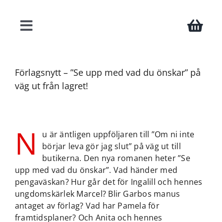
Fortsätt
till
innehållet
Toggle
Navigation
Böcker
Förlagsnytt – ”Se upp med vad du önskar” på
väg ut från lagret!
Författare
N
Teman
u är äntligen uppföljaren till ”Om ni inte
börjar leva gör jag slut” på väg ut till
butikerna. Den nya romanen heter ”Se
Press
upp med vad du önskar”. Vad händer med
pengaväskan? Hur går det för Ingalill och hennes
ungdomskärlek Marcel? Blir Garbos manus
Kontakt
antaget av förlag? Vad har Pamela för
framtidsplaner? Och Anita och hennes