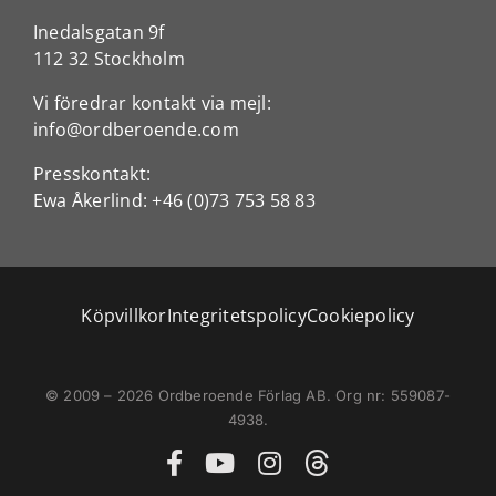
Inedalsgatan 9f
112 32 Stockholm
Vi föredrar kontakt via mejl:
info@ordberoende.com
Presskontakt:
Ewa Åkerlind:
+46 (0)73 753 58 83
Köpvillkor
Integritetspolicy
Cookiepolicy
© 2009 – 2026 Ordberoende Förlag AB. Org nr: 559087-
4938.