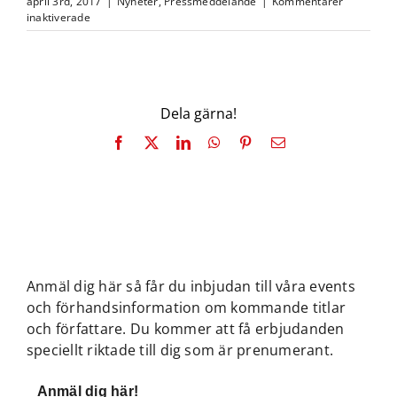
april 3rd, 2017
|
Nyheter
,
Pressmeddelande
|
Kommentarer
för
inaktiverade
Förlagsnytt
–
”Se
upp
med
Dela gärna!
vad
du
Facebook
X
LinkedIn
WhatsApp
Pinterest
E-
önskar”
post
på
väg
ut
från
lagret!
Anmäl dig här så får du inbjudan till våra events
och förhandsinformation om kommande titlar
och författare. Du kommer att få erbjudanden
speciellt riktade till dig som är prenumerant.
Anmäl dig här!