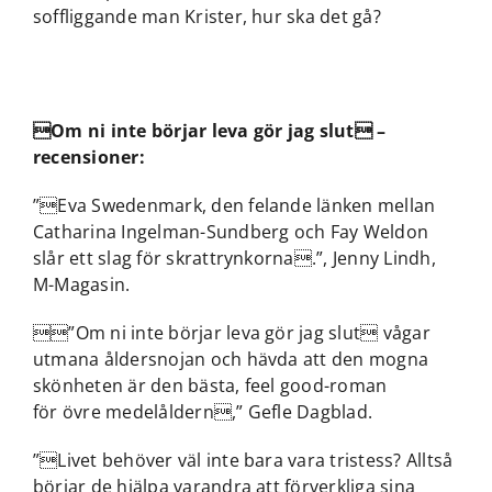
soffliggande man Krister, hur ska det gå?
Om ni inte börjar leva gör jag slut –
recensioner:
”Eva Swedenmark, den felande länken mellan
Catharina Ingelman-Sundberg och Fay Weldon
slår ett slag för skrattrynkorna.”, Jenny Lindh,
M-Magasin.
”Om ni inte börjar leva gör jag slut vågar
utmana åldersnojan och hävda att den mogna
skönheten är den bästa, feel good-roman
för övre medelåldern,” Gefle Dagblad.
”Livet behöver väl inte bara vara tristess? Alltså
börjar de hjälpa varandra att förverkliga sina