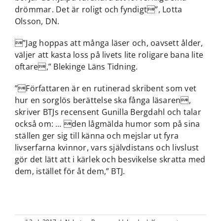
drömmar. Det är roligt och fyndigt”, Lotta
Olsson, DN.
”Jag hoppas att många läser och, oavsett ålder,
väljer att kasta loss på livets lite roligare bana lite
oftare,” Blekinge Läns Tidning.
”Författaren är en rutinerad skribent som vet
hur en sorglös berättelse ska fånga läsaren,
skriver BTJs recensent Gunilla Bergdahl och talar
också om: … den lågmälda humor som på sina
ställen ger sig till känna och mejslar ut fyra
livserfarna kvinnor, vars självdistans och livslust
gör det lätt att i kärlek och besvikelse skratta med
dem, istället för åt dem,” BTJ.