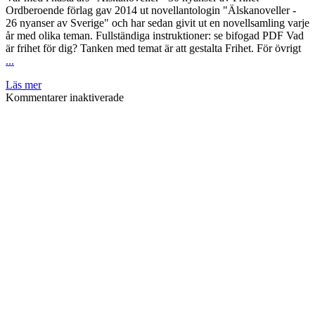
Ordberoende förlag gav 2014 ut novellantologin "Älskanoveller -
26 nyanser av Sverige" och har sedan givit ut en novellsamling varje
år med olika teman. Fullständiga instruktioner: se bifogad PDF Vad
är frihet för dig? Tanken med temat är att gestalta Frihet. För övrigt
...
Läs mer
för
Kommentarer inaktiverade
Var
Om Ordberoende Förlag
med
i
Vi ger ut böcker som berör och ger perspektiv, och arbetar tätt med
Älskanoveller
våra författare. Hos oss hittar du både skönlitterär spänning och
–
feelgood samt starka livsberättelser som behandlar svåra, viktiga och
30
tabubelagda ämnen på lättillgängliga sätt.
nyanser
av
Frihet
Var kan du köpa våra böcker
Böckerna finns just nu att köpa eller beställa i bokhandeln.
Kontakt