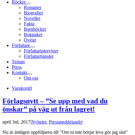
Böcker
Romaner
Biografier
Noveller
Fakta
Barnböcker
Bokpaket
Övrigt
Författare
Författarintervjuer
Författartjänster
Teman
Press
Kontakt
Om oss
Varukorg
0
Förlagsnytt – ”Se upp med vad du
önskar” på väg ut från lagret!
april 3rd, 2017
|
Nyheter
,
Pressmeddelande
|
Nu är äntligen uppföljaren till "Om ni inte börjar leva gör jag slut"