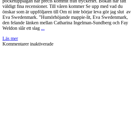
pocketupplagan har precis kommit från tryckeriet. Bokan har fått
väldigt fina recensioner. Till våren kommer Se upp med vad du
önskar som är uppföljaren till Om ni inte börjar leva gör jag slut av
Eva Swedenmark. ”Humörhöjande mappie-lit, Eva Swedenmark,
den felande länken mellan Catharina Ingelman-Sundberg och Fay
Weldon slår ett slag
...
Läs mer
för
Kommentarer inaktiverade
Förlagsnytt
–
Ny
pocket:
Stanna
innan
du
går