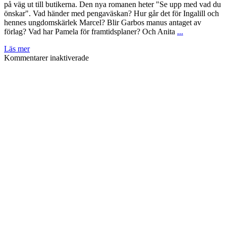
på väg ut till butikerna. Den nya romanen heter "Se upp med vad du
önskar". Vad händer med pengaväskan? Hur går det för Ingalill och
hennes ungdomskärlek Marcel? Blir Garbos manus antaget av
förlag? Vad har Pamela för framtidsplaner? Och Anita
...
Läs mer
för
Kommentarer inaktiverade
Förlagsnytt
–
”Se
upp
med
vad
du
önskar”
på
väg
ut
från
lagret!