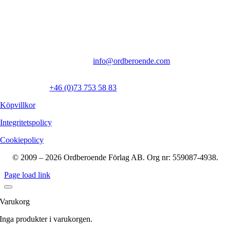
Ordberoende Förlag AB
Inedalsgatan 9f
112 32 Stockholm
Vi föredrar kontakt via mejl:
info@ordberoende.com
Presskontakt:
Ewa Åkerlind:
+46 (0)73 753 58 83
Köpvillkor
Integritetspolicy
Cookiepolicy
© 2009 – 2026 Ordberoende Förlag AB. Org nr: 559087-4938.
Page load link
Varukorg
Inga produkter i varukorgen.