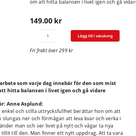
om att hitta balansen i livet igen och gå vidar
149.00
kr
Lägg till i varukorg
Från
hängmattan
Fri frakt över 299 kr
ser
jag
havet
mängd
arbete som varje dag innebär för den som mist
tt hitta balansen i livet igen och gå vidare
tör: Anne Asplund:
 enkel och stilla uttrycksfullhet berättar hon om att
 slungas ner och förmågan att leva kvar och verka i
der man och ser livet på nytt och vågar ta nya
llit till den. Man finner ett nytt uppdrag. Att ta vara