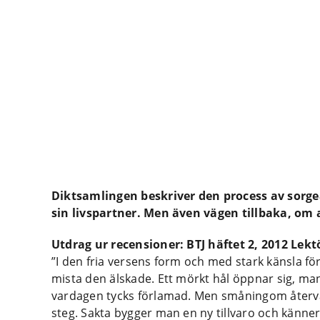
Diktsamlingen beskriver den process av sorge
sin livspartner. Men även vägen tillbaka, om a
Utdrag ur recensioner: BTJ häftet 2, 2012 Lek
”I den fria versens form och med stark känsla för
mista den älskade. Ett mörkt hål öppnar sig, man
vardagen tycks förlamad. Men småningom återvän
steg. Sakta bygger man en ny tillvaro och känner ti