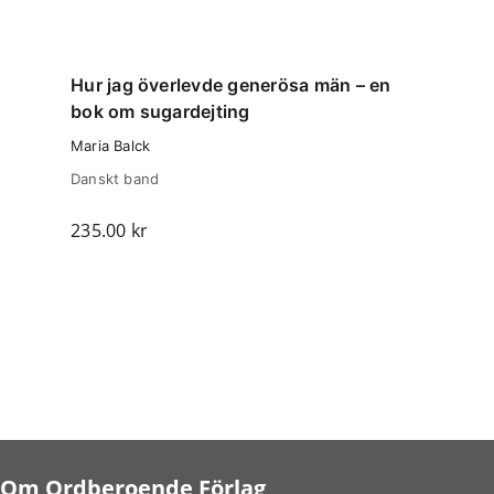
Hur jag överlevde generösa män – en
bok om sugardejting
Maria Balck
Danskt band
235.00
kr
Om Ordberoende Förlag