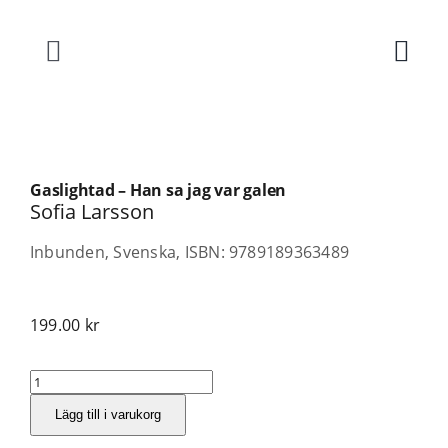
Fortsätt
till
innehållet
Toggle
Navigation
Böcker
Gaslightad – Han sa jag var galen
Författare
Sofia Larsson
Inbunden, Svenska, ISBN: 9789189363489
Teman
199.00
kr
Press
Gaslightad
Kontakt
-
Lägg till i varukorg
Han
sa