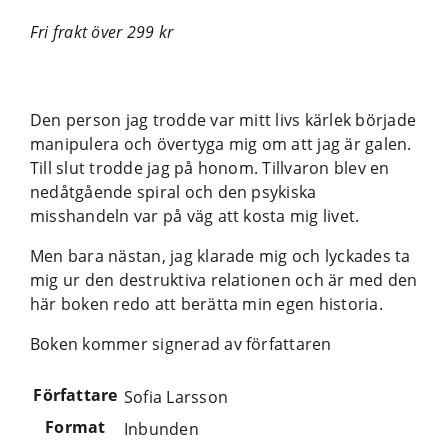
jag
Fri frakt över 299 kr
var
galen
mängd
Den person jag trodde var mitt livs kärlek började
manipulera och övertyga mig om att jag är galen.
Till slut trodde jag på honom. Tillvaron blev en
nedåtgående spiral och den psykiska
misshandeln var på väg att kosta mig livet.
Men bara nästan, jag klarade mig och lyckades ta
mig ur den destruktiva relationen och är med den
här boken redo att berätta min egen historia.
Boken kommer signerad av författaren
Författare
Sofia Larsson
Format
Inbunden