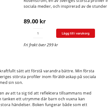
Rosenström, en av Sveriges största profiler 
sociala medier, och inspirerad av de stunder
89.00
kr
Lägg till i varukorg
Min
första
Fri frakt över 299 kr
dagbok
-
en
liten
bok
för
raftfullt sätt att förstå varandra bättre. Min första
mycket
riges största profiler inom föräldraskap på sociala
kärlek
med sin son.
mängd
kten av att ta sig tid att reflektera tillsammans med
en tanken ett utrymme där barn och vuxna kan
 stora händelser. Boken fungerar både som ett