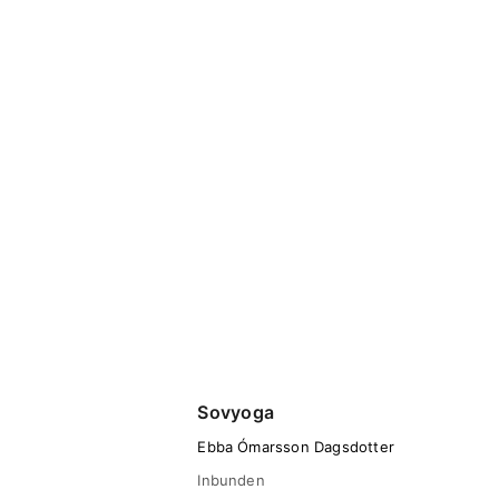
Sovyoga
Ebba Ómarsson Dagsdotter
Inbunden