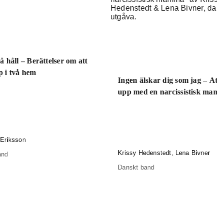
å håll – Berättelser om att
p i två hem
Ingen älskar dig som jag – A
upp med en narcissistisk m
 Eriksson
Krissy Hedenstedt
,
Lena Bivner
and
Danskt band