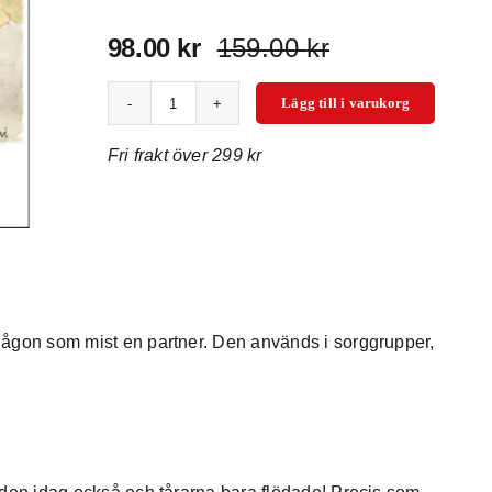
98.00
kr
159.00
kr
Det
Det
ursprungliga
nuvarande
Lägg till i varukorg
Saknad
priset
priset
–
var:
är:
Fri frakt över 299 kr
dikter
ur
159.00 kr.
98.00 kr.
sorgen
mängd
någon som mist en partner. Den används i sorggrupper,