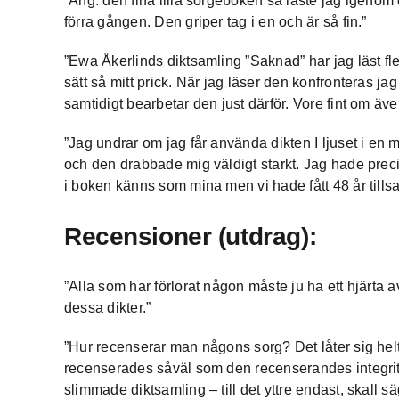
”Ang. den fina lilla sorgeboken så läste jag igenom
förra gången. Den griper tag i en och är så fin.”
”Ewa Åkerlinds diktsamling ”Saknad” har jag läst f
sätt så mitt prick. När jag läser den konfronteras jag
samtidigt bearbetar den just därför. Vore fint om äv
”Jag undrar om jag får använda dikten I ljuset i en
och den drabbade mig väldigt starkt. Jag hade preci
i boken känns som mina men vi hade fått 48 år till
Recensioner (utdrag):
”Alla som har förlorat någon måste ju ha ett hjärta 
dessa dikter.”
”Hur recenserar man någons sorg? Det låter sig helt 
recenserades såväl som den recenserandes integritet
slimmade diktsamling – till det yttre endast, skall s