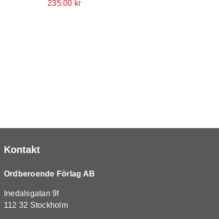
235.0
235.00
kr
Kontakt
Ordberoende Förlag AB
Inedalsgatan 9f
112 32 Stockholm