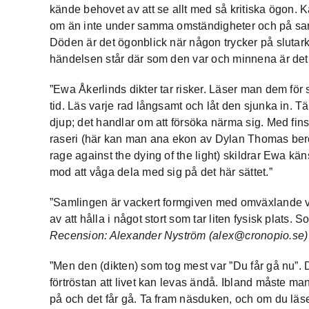
kände behovet av att se allt med så kritiska ögon. Ka
om än inte under samma omständigheter och på samm
Döden är det ögonblick när någon trycker på slutark
händelsen står där som den var och minnena är det 
”Ewa Åkerlinds dikter tar risker. Läser man dem fö
tid. Läs varje rad långsamt och låt den sjunka in. Tä
djup; det handlar om att försöka närma sig. Med fi
raseri (här kan man ana ekon av Dylan Thomas berö
rage against the dying of the light) skildrar Ewa kän
mod att våga dela med sig på det här sättet.”
”Samlingen är vackert formgiven med omväxlande vit
av att hålla i något stort som tar liten fysisk plats. S
Recension: Alexander Nyström (alex@cronopio.se)
”Men den (dikten) som tog mest var ”Du får gå nu”.
förtröstan att livet kan levas ändå. Ibland måste m
på och det får gå. Ta fram näsduken, och om du läser