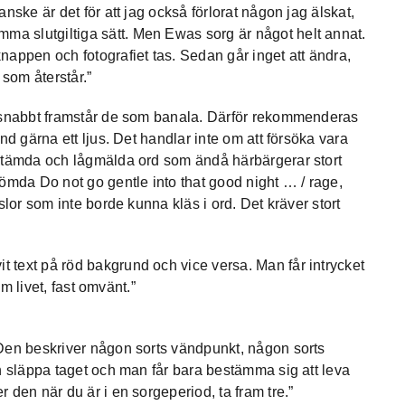
nske är det för att jag också förlorat någon jag älskat,
a slutgiltiga sätt. Men Ewas sorg är något helt annat.
nappen och fotografiet tas. Sedan går inget att ändra,
som återstår.”
r snabbt framstår de som banala. Därför rekommenderas
nd gärna ett ljus. Det handlar inte om att försöka vara
nstämda och lågmälda ord som ändå härbärgerar stort
mda Do not go gentle into that good night … / rage,
slor som inte borde kunna kläs i ord. Det kräver stort
 text på röd bakgrund och vice versa. Man får intrycket
om livet, fast omvänt.”
 Den beskriver någon sorts vändpunkt, någon sorts
an släppa taget och man får bara bestämma sig att leva
 den när du är i en sorgeperiod, ta fram tre.”