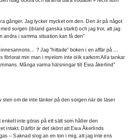
 den idag också och tårarna bara flödade! Precis som
lera gånger. Jag tycker mycket om den. Den är på något
 med sorgen (ibland ganska starkt) och jag tror, att jag
en andra i samma situation kan få den”
 minnesannons… ? Jag ”hittade” boken i en affär på …
s förlorat min man i myelom inte olik sarkom Alla tankar
sammans. Många varma hälsningar till Ewa åkerlind”
av sten om de inte tänker på den sorgen när de läser
enkelt inte göras på ett sätt som håller den
 intakt. Därför är det skönt att Ewa Åkerlinds
ägas – Saknad slog an en ton i mig, att jag inte ens