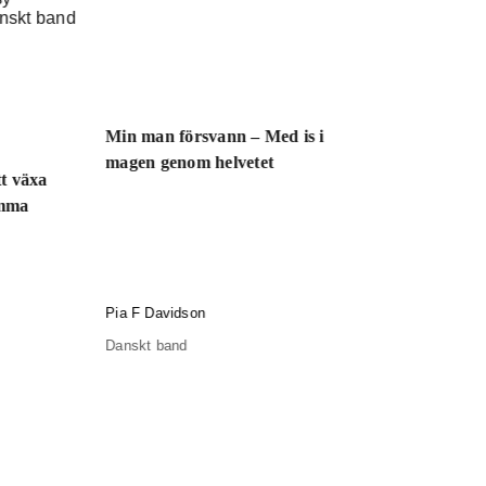
Hur ja
Min man försvann – Med is i
en bok
magen genom helvetet
tt växa
amma
Maria B
Pia F Davidson
Danskt 
Danskt band