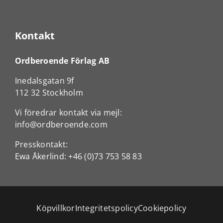
Kontakt
Ordberoende Förlag AB
Inedalsgatan 9f
112 32 Stockholm
Vi föredrar kontakt via mejl:
info@ordberoende.com
Presskontakt:
Ewa Åkerlind:
+46 (0)73 753 58 83
Köpvillkor
Integritetspolicy
Cookiepolicy