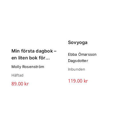
A
s
Sovyoga
Min första dagbok –
A
Ebba Ómarsson
en liten bok för
Ó
Dagsdotter
mycket kärlek
Molly Rosenström
I
Inbunden
Häftad
1
119.00
kr
Det
Det
89.00
kr
ursprungliga
nuvarande
priset
priset
var:
är:
123.00 kr.
119.00 kr.