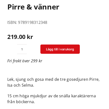
Pirre & vänner
ISBN: 9789198312348
219.00
kr
Lägg till i varukorg
Pirre
&
Fri frakt över 299 kr
vänner
mängd
Lek, sjung och gosa med de tre gosedjuren Pirre,
Isa och Selma.
15 cm höga mjukdjur av de snälla karaktärerna
från böckerna.